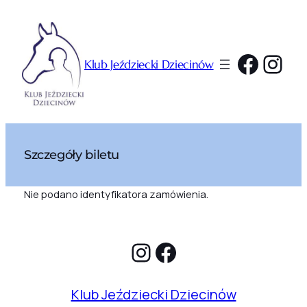
Przejdź
do
treści
Faceb
Ins
Klub Jeździecki Dziecinów
Szczegóły biletu
Nie podano identyfikatora zamówienia.
Instagram
Facebook
Klub Jeździecki Dziecinów